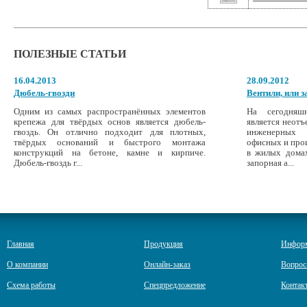
ПОЛЕЗНЫЕ СТАТЬИ
16.04.2013
28.09.2012
Дюбель-гвозди
Вентили, или 
Одним из самых распространённых элементов
На сегодняш
крепежа для твёрдых основ является дюбель-
является неот
гвоздь. Он отлично подходит для плотных,
инженерных 
твёрдых оснований и быстрого монтажа
офисных и про
конструкций на бетоне, камне и кирпиче.
в жилых домах
Дюбель-гвоздь г...
запорная а...
Главная
Продукция
Инфор
О компании
Онлайн-заказ
Вопрос
Схема работы
Спецпредложение
Контак