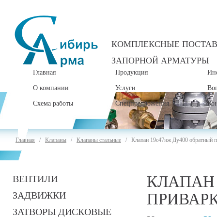
КОМПЛЕКСНЫЕ ПОСТА
ЗАПОРНОЙ АРМАТУРЫ
Главная
Продукция
Ин
О компании
Услуги
Во
Схема работы
Спецпредложения
Ко
Главная
/
Клапаны
/
Клапаны стальные
/ Клапан 19с47нж Ду400 обратный п
КЛАПАН 
ВЕНТИЛИ
ЗАДВИЖКИ
ПРИВАР
ЗАТВОРЫ ДИСКОВЫЕ