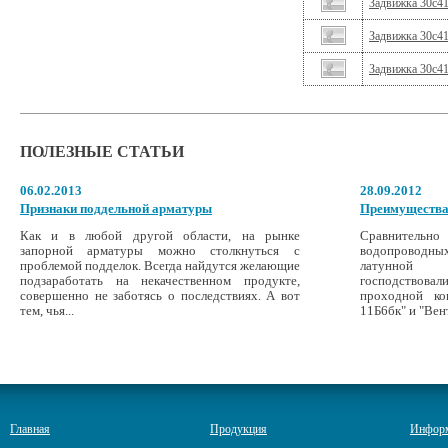
Задвижка 30с4
Задвижка 30с4
Задвижка 30с4
ПОЛЕЗНЫЕ СТАТЬИ
06.02.2013
28.09.2012
Признаки поддельной арматуры
Преимущества
Как и в любой другой области, на рынке
Сравнительн
запорной арматуры можно столкнуться с
водопроводных 
проблемой подделок. Всегда найдутся желающие
латунной 
подзаработать на некачественном продукте,
господствовал
совершенно не заботясь о последствиях. А вот
проходной ко
тем, чья...
11Б6бк" и "Вент
Главная
Продукция
Инфор